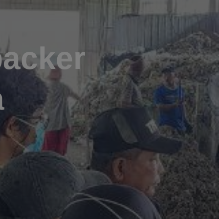
packer
a