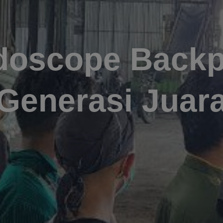
doscope Back
Generasi Juar