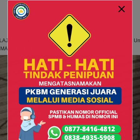
modal-check
LAJAR
BLOG GENJU
EVENT
FAQ
Tiket U
MAH AYAH 2026