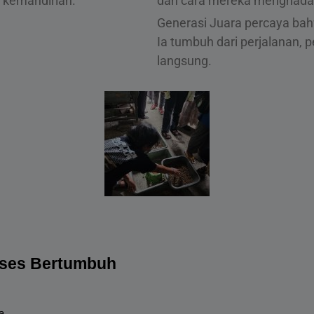
 kemandirian.
dan cara mereka menghadapi
Generasi Juara percaya bahw
Ia tumbuh dari perjalanan, 
langsung.
oses Bertumbuh
a.