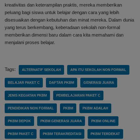
kreativitas dan keterampilan praktis, mereka memberikan
peluang bagi siswa untuk belajar dengan cara yang lebih
disesuaikan dengan kebutuhan dan minat mereka. Dalam dunia
yang terus berkembang, keberadaan sekolah non-formal
memberikan dimensi baru dalam cara kita memahami dan
menjalani proses belajar.
Tags:
ALTERNATIF SEKOLAH
APA ITU SEKOLAH NON FORMAL
BELAJAR PAKET C
DAFTAR PKBM
GENERASI JUARA
JENIS KEGIATAN PKBM
PEMBELAJARAN PAKET C
PENDIDIKAN NON FORMAL
PKBM
PKBM ADALAH
PKBM DEPOK
PKBM GENERASI JUARA
PKBM ONLINE
PKBM PAKET C
PKBM TERAKREDITASI
PKBM TERDEKAT